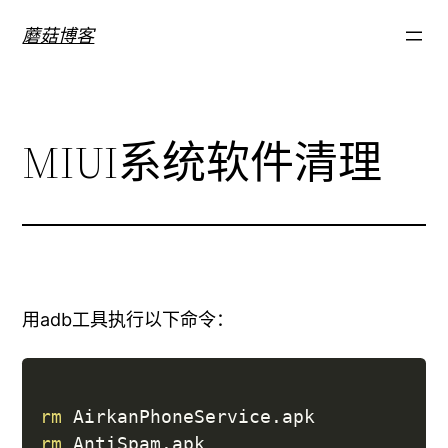
跳
蘑菇博客
至
内
容
MIUI系统软件清理
用adb工具执行以下命令：
rm
rm