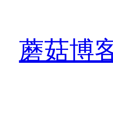
跳
至
内
容
蘑菇博