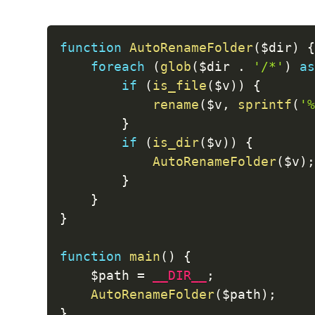
function
AutoRenameFolder
(
$dir
)
foreach
(
glob
(
$dir
.
'/*'
)
a
if
(
is_file
(
$v
)
)
{
rename
(
$v
,
sprintf
(
'
}
if
(
is_dir
(
$v
)
)
{
AutoRenameFolder
(
$v
)
}
}
}
function
main
(
)
{
$path
=
__DIR__
;
AutoRenameFolder
(
$path
)
;
}