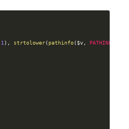
1
)
,
strtolower
(
pathinfo
(
$v
,
PATHINFO_EXT