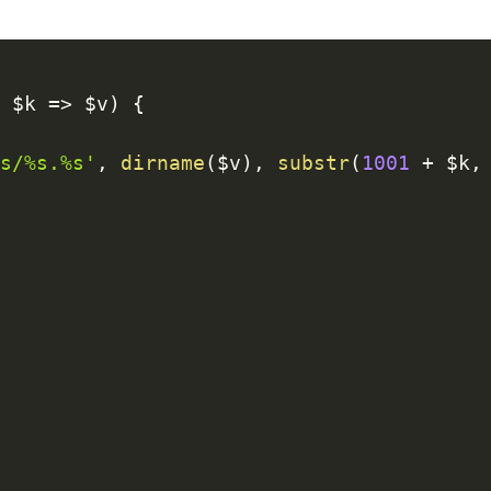
{
s
$k
=
>
$v
)
{
%s/%s.%s'
,
dirname
(
$v
)
,
substr
(
1001
+
$k
,
;