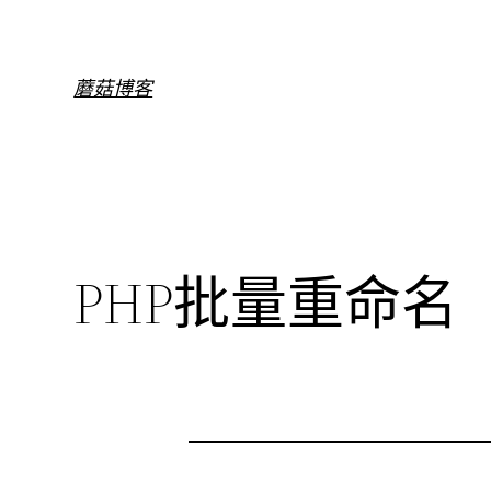
跳
至
内
蘑菇博客
容
PHP批量重命名