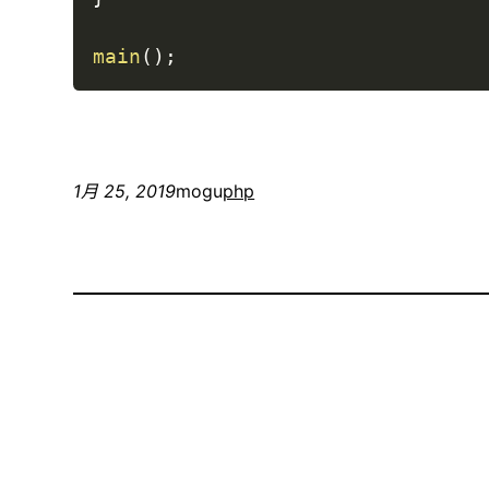
main
(
)
;
1月 25, 2019
mogu
php