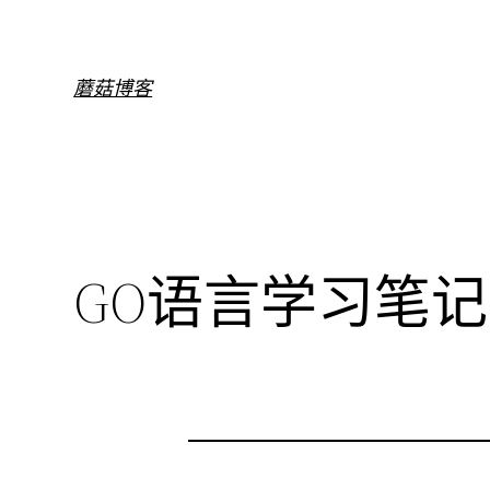
跳
至
内
蘑菇博客
容
GO语言学习笔记