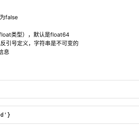
false
float类型），默认是float64
号或反引号定义，字符串是不可变的
误信息
'd'}