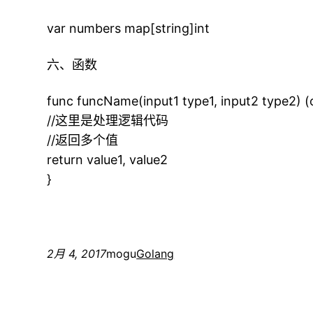
var numbers map[string]int
六、函数
func funcName(input1 type1, input2 type2) (o
//这里是处理逻辑代码
//返回多个值
return value1, value2
}
2月 4, 2017
mogu
Golang